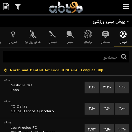
پیش بینی ورزشی
فوتبال
بسکتبال
والیبال
تنیس
بیسبال
هاکی روی یخ
فلوربال
پ
North and Central America
CONCACAF Leagues Cup
۰۴:۰۰
Nashville SC
۲.۲۰
۳.۳۰
۲.۹۰
Leon
۰۴:۰۰
FC Dallas
۲.۱۰
۳.۶۰
۳.۰۰
Gallos Blancos Queretaro
۰۶:۰۰
Los Angeles FC
۲.۷۳
۳.۴۰
۲.۳۰