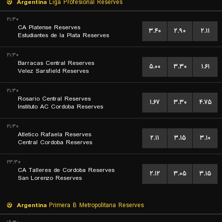
Argentina
Liga Profesional Reserves
۲۱:۳۰
CA Platense Reserves
۳.۴۰
۲.۹۰
۲.۱۱
Estudiantes de la Plata Reserves
۲۱:۳۰
Barracas Central Reserves
۵.۰۰
۳.۳۰
۱.۶۱
Velez Sarsfield Reserves
۲۱:۳۰
Rosario Central Reserves
۱.۶۷
۳.۳۰
۴.۷۵
Instituto AC Cordoba Reserves
۲۱:۳۰
Atletico Rafaela Reserves
۲.۱۱
۳.۱۵
۳.۱۰
Central Cordoba Reserves
۲۳:۳۰
CA Talleres de Cordoba Reserves
۲.۱۲
۳.۰۵
۳.۱۵
San Lorenzo Reserves
Argentina
Primera B Metropolitana Reserves