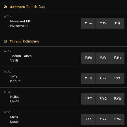
Denmark
Danish Cup
۱۹:۳۰
Naestved BK
۳.۰۰
۳.۲۰
۲.۱۱
Hvidovre IF
Finland
Kolmonen
۱۸:۳۰
Toolon Taisto
۲.۴۵
۳.۷۰
۲.۳۰
Valtti
۱۸:۴۵
JyTy
۳.۱۵
۴.۰۰
۱.۷۹
KaaPo
۱۹:۰۰
Kultsu
۱.۴۳
۴.۷۵
۴.۷۵
HaPK
۱۹:۱۵
MiPK
۱.۲۲
۶.۰۰
۶.۵۰
Lautp