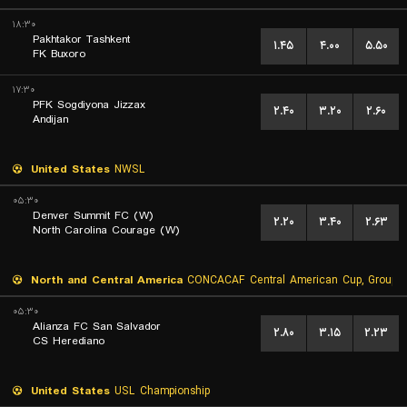
۱۸:۳۰
Pakhtakor Tashkent
۱.۴۵
۴.۰۰
۵.۵۰
FK Buxoro
۱۷:۳۰
PFK Sogdiyona Jizzax
۲.۴۰
۳.۲۰
۲.۶۰
Andijan
United States
NWSL
۰۵:۳۰
Denver Summit FC (W)
۲.۲۰
۳.۴۰
۲.۶۳
North Carolina Courage (W)
North and Central America
CONCACAF Central American Cup, Group 
۰۵:۳۰
Alianza FC San Salvador
۲.۸۰
۳.۱۵
۲.۲۳
CS Herediano
United States
USL Championship