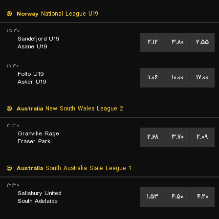
Norway
National League U19
۱۵:۳۰
Sandefjord U19
۲.۱۲
۳.۸۰
۲.۵۵
Asane U19
۱۹:۳۰
Follo U19
۱.۰۶
۱۰.۰۰
۱۷.۰۰
Asker U19
Australia
New South Wales League 2
۱۳:۳۰
Granville Rage
۲.۶۸
۳.۷۰
۲.۰۹
Fraser Park
Australia
South Australia State League 1
۱۳:۳۰
Salisbury United
۱.۵۳
۴.۵۰
۴.۲۰
South Adelaide